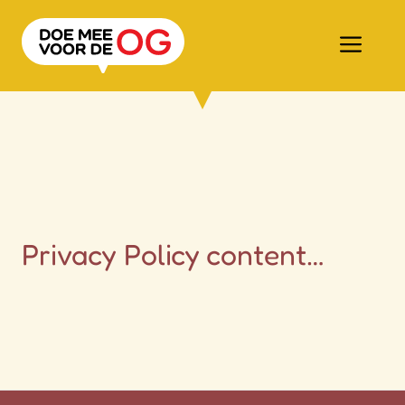
Ga
naar
Men
de
inhoud
Privacy Policy content…