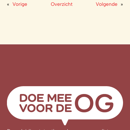
«
Vorige
Overzicht
Volgende
»