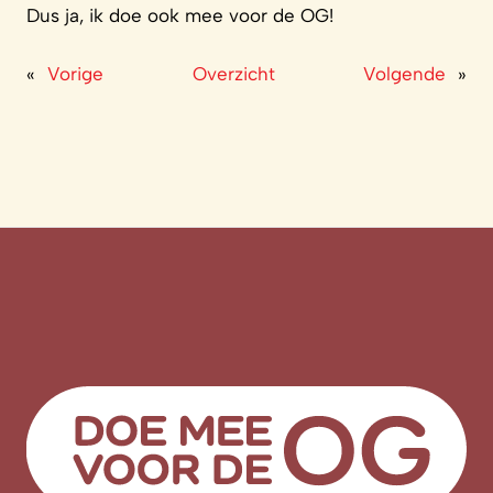
Dus ja, ik doe ook mee voor de OG!
«
Vorige
Overzicht
Volgende
»