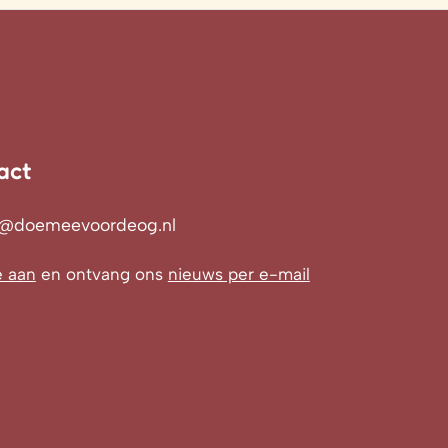
act
o@doemeevoordeog.nl
e aan
en ontvang ons
nieuws per e-mail