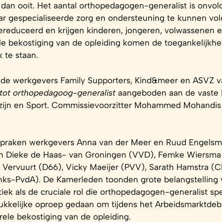
 dan ooit. Het aantal orthopedagogen-generalist is onv
 gespecialiseerde zorg en ondersteuning te kunnen vol
ereduceerd en krijgen kinderen, jongeren, volwassenen
le bekostiging van de opleiding komen de toegankelijkhei
 te staan.
e werkgevers Family Supporters, Kind&meer en ASVZ va
 tot orthopedagoog-generalist
aangeboden aan de vaste
zijn en Sport. Commissievoorzitter Mohammed Mohandis 
spraken werkgevers Anna van der Meer en Ruud Engelsma
n Dieke de Haas- van Groningen (VVD), Femke Wiersma 
Vervuurt (D66), Vicky Maeijer (PVV), Sarath Hamstra (C
nks-PvdA). De Kamerleden toonden grote belangstelling 
iek als de cruciale rol die orthopedagogen-generalist sp
ukkelijke oproep gedaan om tijdens het Arbeidsmarktdeb
rele bekostiging van de opleiding.