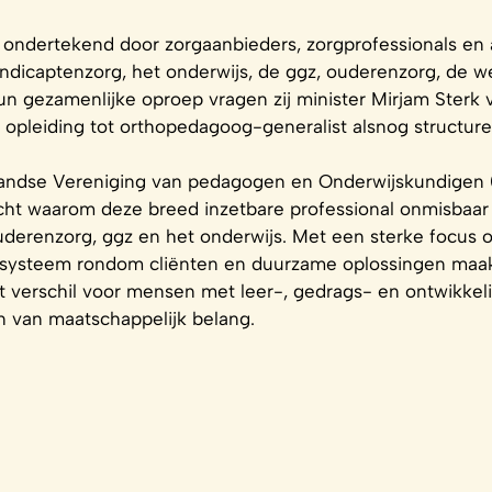
eer ondertekend door zorgaanbieders, zorgprofessionals e
andicaptenzorg, het onderwijs, de ggz, ouderenzorg, de 
un gezamenlijke oproep vragen zij minister Mirjam Sterk 
opleiding tot orthopedagoog-generalist alsnog structure
ndse Vereniging van pedagogen en Onderwijskundigen 
t waarom deze breed inzetbare professional onmisbaar i
derenzorg, ggz en het onderwijs. Met een sterke focus op
le systeem rondom cliënten en duurzame oplossingen ma
het verschil voor mensen met leer-, gedrags- en ontwikke
n van maatschappelijk belang.