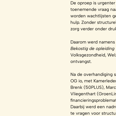
De oproep is urgenter
toenemende vraag naar
worden wachtlijsten g
hulp. Zonder structure
zorg verder onder druk
Daarom werd namens d
Bekostig de opleiding
Volksgezondheid, Wel
ontvangst.
Na de overhandiging 
OG io, met Kamerlede
Brenk (50PLUS), Marc 
Vliegenthart (GroenLi
financieringsproblemat
Daarbij werd een nadr
te vragen voor structu