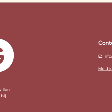
Cont
E:
inf
Meld j
illen
bij