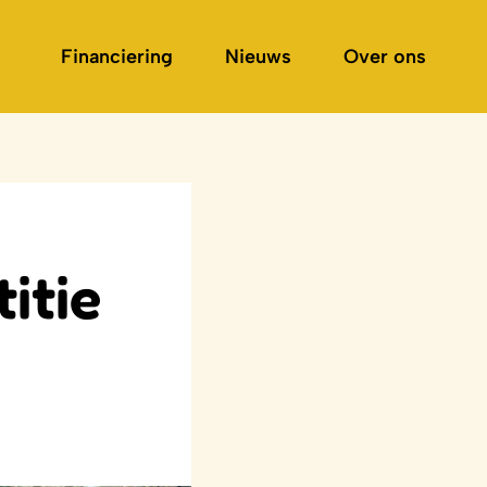
Financiering
Nieuws
Over ons
itie